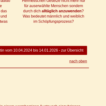
Gradido
Hermetischen Gesetze nicht mehr nur
se
für auserwählte Menschen sondern
 das
durch dich
alltäglich anzuwenden
?
 und
Was bedeutet männlich und weiblich
etwas
im Schöpfungsprozess?
tin vom 10.04.2024 bis 14.01.2026 - zur Übersicht
nach oben