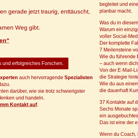
begleitet und ei
 gerade jetzt traurig, enttäuscht,
planbar macht.
Was du in diesem
samen Weg gibt.
Warum ein einzig
voller Social-Me
ten"
Der komplette Fa
7 Meilensteine v
Wie du führende E
 und erfolgreiches Forschen.
– auch wenn dich
Von der E-Mail-Li
die Strategie hin
xperten
auch hervorragende
Spezialisten
Wie du aus einem
azu.
die dauerhaft Kun
en darüber, wie sie trotz schwierigster
denken und handeln.
37 Kontakte auf d
imm Kontakt auf
.
Sechs Monate spä
ein ausgebuchtes
Das ist eine der 
Wenn du Coach, B