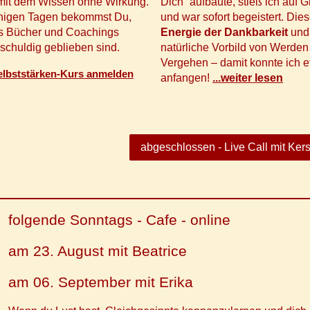
mit dem Wissen ohne Wirkung.
Dich“ aufbaute, stieß ich auf 
nigen Tagen bekommst Du,
und war sofort begeistert. Die
s Bücher und Coachings
Energie der Dankbarkeit
und
 schuldig geblieben sind.
natürliche Vorbild von Werden
Vergehen – damit konnte ich 
Selbststärken-Kurs anmelden
anfangen!
.
..weiter lesen
abgeschlossen - Live Call mit Kers
folgende Sonntags - Cafe - online
am 23. August mit Beatrice
am 06. September mit Erika